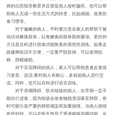
师的出院指导教育并且督促病人按时服药。也可以帮
助病人完成一些生活方式的转变，比如戒烟、改善饮
食习惯等。
对于偏瘫的病人，平时要注意在家人的帮助下被
动活动瘫痪肢体，以免瘫痪的肢体肌肉萎缩。更好的
方法是在科进行肢体功能恢复的系统性训练。如果走
路腿脚依旧不方便，一定要严防跌倒，可以使用轮
椅、拐棍辅助。
对于言语障碍的病人，家人可以帮助患者反复练
习发音、说话;要对病人有耐心，多鼓励病人进行交
流。同样，也可以在科进行语言训练。
对于吞咽障碍、饮水呛咳的病人，在早期一定不
能自行进食，因为呛咳会使食物残渣误吸至肺部，有
时可能引发严重的肺部感染而加重病情。当病人病情
有所好转，可以在医生指导下逐渐锻炼吞咽功能，从